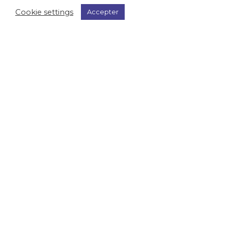
Cookie settings
Accepter
Trailer Mariages –
Saison 2022
Avec la saison estivale, les mariages sont
nombreux. Nous remercions chaque couple qui a
décidé de nous faire confiance pour la réalisation
de leurs film de mariage. Découvrez le Trailer du